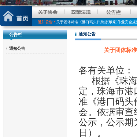
珠海市港口协会关于发布《港口码头件杂货（纸浆
关于公开征求团体标准《港口码头件杂货（纸浆）
关于团体标准《港口码头件杂货(纸浆)作业安全规
通知公告：
关于免费为会员单位提供宣传推广服务的通知
通知公告
公告栏
关于开展港口智能化改造与管理创新研修班的通知
关于发布《海运进口集装箱拆箱作业规范》、《海
通知公告
关于团体标准
关于对《海运进口集装箱拆箱作业规范》、《海运
关于发布《多式联运 水公铁转运服务规范》团体
各有关单位：
团体标准编号变更公告
关于报名全日制大专学历--“现代学徒制学习”的通
根据《珠
珠海市港口协会关于发布《港口码头件杂货（纸浆
定，珠海市港
关于公开征求团体标准《港口码头件杂货（纸浆）
准《港口码头
关于团体标准《港口码头件杂货(纸浆)作业安全规
会。依据审查
关于免费为会员单位提供宣传推广服务的通知
公示，公示期为5
关于开展港口智能化改造与管理创新研修班的通知
关于发布《海运进口集装箱拆箱作业规范》、《海
日）。