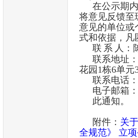
关于对《海运进口集装箱拆箱作业规范》、《海运
在公示期
关于发布《多式联运 水公铁转运服务规范》团体
将意见反馈至
团体标准编号变更公告
意见的单位或
关于报名全日制大专学历--“现代学徒制学习”的通
式和依据，凡
联
系
人：
联系地址
花园1栋6单元3
联系电话
电子邮箱
此通知。
附件：
关于
全规范》 立